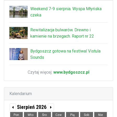
Weekend 7-9 sierpnia. Wyspa Młyńska
czeka
Rewitalizacja bulwarów. Drewno i
kamienie na brzegach. Raport nr 22
Bydgoszcz gotowa na festiwal Vistula
Sounds
Czytaj więcej:
www.bydgoszcz.pl
Kalendarium
Sierpień 2026
Pon
Wto
Śro
Czw
Pią
Sob
Nie