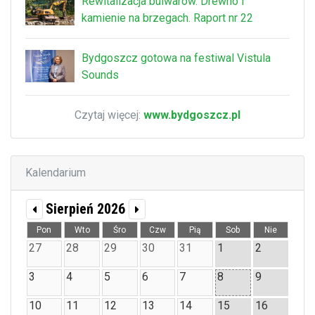
Rewitalizacja bulwarów. Drewno i
kamienie na brzegach. Raport nr 22
Bydgoszcz gotowa na festiwal Vistula
Sounds
Czytaj więcej:
www.bydgoszcz.pl
Kalendarium
Sierpień 2026
Pon
Wto
Śro
Czw
Pią
Sob
Nie
27
28
29
30
31
1
2
3
4
5
6
7
8
9
10
11
12
13
14
15
16